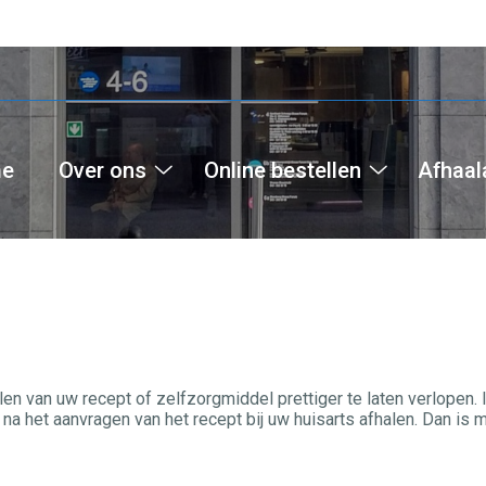
e
Over ons
Online bestellen
Afhaal
Over
Online
ons
bestellen
submenu
submenu
van uw recept of zelfzorgmiddel prettiger te laten verlopen. I
en na het aanvragen van het recept bij uw huisarts afhalen. Dan 