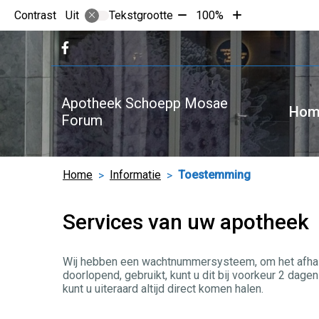
Tekst
Tekst
Contrast
Tekstgrootte
100%
Uit
verkleinen
vergroten
met
met
Bezoek
10%
10%
onze
facebook
pagina
Apotheek Schoepp Mosae
Hom
Forum
Home
Informatie
Toestemming
Services van uw apotheek
Wij hebben een wachtnummersysteem, om het afhalen 
doorlopend, gebruikt, kunt u dit bij voorkeur 2 dag
kunt u uiteraard altijd direct komen halen.