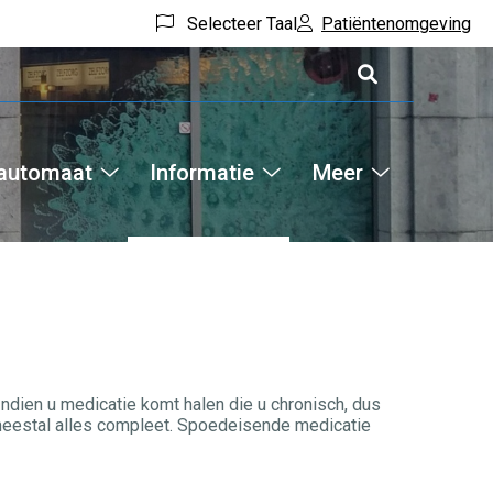
Selecteer Taal
Patiëntenomgeving
automaat
Informatie
Meer
Hoofdm
Afhaalautomaat
Informatie
Meer
submenu
submenu
submenu
ndien u medicatie komt halen die u chronisch, dus
is meestal alles compleet. Spoedeisende medicatie