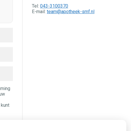
Tel:
043-3100370
E-mail:
team@apotheek-smf.nl
mming
 uw
 kunt