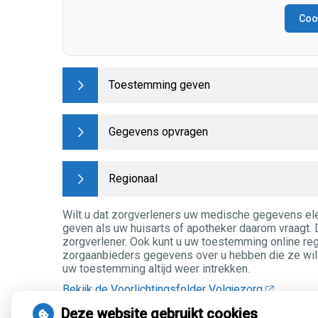
Cook
Toestemming geven
Gegevens opvragen
Regionaal
Wilt u dat zorgverleners uw medische gegevens el
geven als uw huisarts of apotheker daarom vraagt. Da
zorgverlener. Ook kunt u uw toestemming online re
zorgaanbieders gegevens over u hebben die ze will
uw toestemming altijd weer intrekken.
Bekijk de Voorlichtingsfolder Volgjezorg
Het formulier downloaden en uitprinten?
Download h
Deze website gebruikt cookies