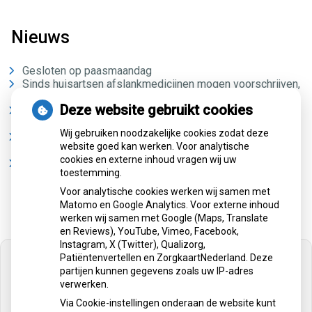
Nieuws
Gesloten op paasmaandag
Sinds huisartsen afslankmedicijnen mogen voorschrijven,
neemt gebruik toe
Deze website gebruikt cookies
Schurft sinds corona geen vergeten ziekte meer: aantal
uitbraken fors gestegen
Wij gebruiken noodzakelijke cookies zodat deze
Stoppen met afslankmedicijnen betekent zonder
website goed kan werken. Voor analytische
leefstijlaanpassingen weer gewichtstoename
cookies en externe inhoud vragen wij uw
Kookadvies drinkwater in provincie Utrecht vanwege
toestemming.
besmetting
Voor analytische cookies werken wij samen met
Matomo en Google Analytics. Voor externe inhoud
werken wij samen met Google (Maps, Translate
en Reviews), YouTube, Vimeo, Facebook,
Instagram, X (Twitter), Qualizorg,
Patiëntenvertellen en ZorgkaartNederland. Deze
partijen kunnen gegevens zoals uw IP-adres
verwerken.
U heeft geen toestemming gegeven voor
Via Cookie-instellingen onderaan de website kunt