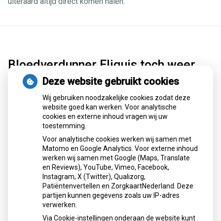
uiteraard altijd direct komen halen.
Bloedverdunner Eliquis toch weer
beschikbaar dankzij tijdelijke
Deze website gebruikt cookies
afspraken
Wij gebruiken noodzakelijke cookies zodat deze
website goed kan werken. Voor analytische
Bloedverdunner Eliquis is sinds 18 december 2025 weer
cookies en externe inhoud vragen wij uw
leverbaar aan apotheken dankzij tijdelijke afspraken tussen
toestemming.
groothandel Mosadex en fabrikant BMS. De eerdere stop
Voor analytische cookies werken wij samen met
volgde op een prijsconflict. Door het akkoord hoeven ruim
Matomo en Google Analytics. Voor externe inhoud
260.000 patiënten voorlopig niet over te stappen op een
werken wij samen met Google (Maps, Translate
ander middel. De partijen werken aan een structurele
en Reviews), YouTube, Vimeo, Facebook,
oplossing.
Instagram, X (Twitter), Qualizorg,
Patiëntenvertellen en ZorgkaartNederland. Deze
Lees het hele artikel op:
Nationale zorggids
partijen kunnen gegevens zoals uw IP-adres
Publicatiedatum:
19-12-2025
verwerken.
Via Cookie-instellingen onderaan de website kunt